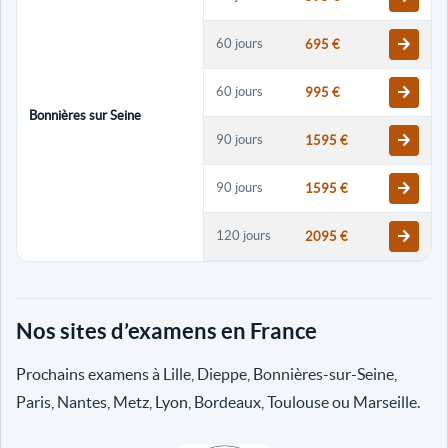
60 jours
695 €
60 jours
995 €
Bonnières sur Seine
90 jours
1595 €
90 jours
1595 €
120 jours
2095 €
120 jours
2095 €
Nos sites d’examens en France
30 jours
698 €
Prochains examens à Lille, Dieppe, Bonnières-sur-Seine,
60 jours
798 €
Paris, Nantes, Metz, Lyon, Bordeaux, Toulouse ou Marseille.
60 jours
998 €