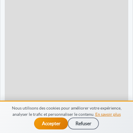
90 jours
1595 €
Dieppe
120 jours
2095 €
120 jours
2095 €
35 jours
695 €
60 jours
795 €
30 jours
698 €
60 jours
798 €
60 jours
998 €
Nous utilisons des cookies pour améliorer votre expérience,
analyser le trafic et personnaliser le contenu.
En savoir plus
65 jours
998 €
Accepter
Refuser
dès 475 €
Je m’inscris
90 jours
1598 €