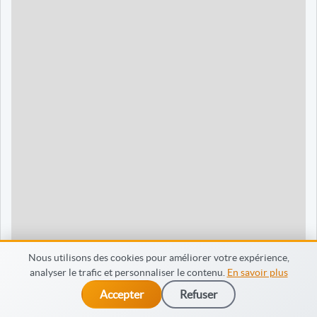
90 jours
1595 €
Dieppe
120 jours
2095 €
120 jours
2095 €
35 jours
695 €
60 jours
795 €
30 jours
698 €
60 jours
798 €
60 jours
998 €
Nous utilisons des cookies pour améliorer votre expérience,
analyser le trafic et personnaliser le contenu.
En savoir plus
65 jours
998 €
Accepter
Refuser
dès 475 €
Je m’inscris
90 jours
1598 €