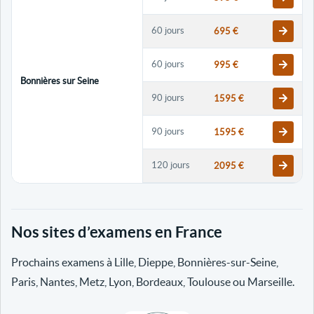
60 jours
695 €
60 jours
995 €
Bonnières sur Seine
90 jours
1595 €
90 jours
1595 €
120 jours
2095 €
120 jours
2095 €
Nos sites d’examens en France
30 jours
698 €
Prochains examens à Lille, Dieppe, Bonnières-sur-Seine,
60 jours
798 €
Paris, Nantes, Metz, Lyon, Bordeaux, Toulouse ou Marseille.
60 jours
998 €