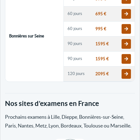
60 jours
695 €
60 jours
995 €
Bonnières sur Seine
90 jours
1595 €
90 jours
1595 €
120 jours
2095 €
120 jours
2095 €
Nos sites d’examens en France
30 jours
698 €
Prochains examens à Lille, Dieppe, Bonnières-sur-Seine,
60 jours
798 €
Paris, Nantes, Metz, Lyon, Bordeaux, Toulouse ou Marseille.
60 jours
998 €