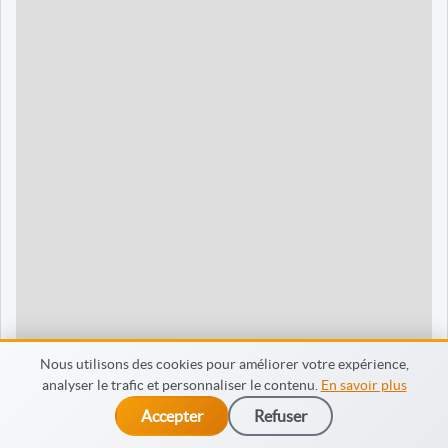
90 jours
1595 €
Dieppe
120 jours
2095 €
120 jours
2095 €
35 jours
695 €
60 jours
795 €
30 jours
698 €
60 jours
798 €
60 jours
998 €
Nous utilisons des cookies pour améliorer votre expérience,
analyser le trafic et personnaliser le contenu.
En savoir plus
65 jours
998 €
Accepter
Refuser
dès 475 €
Je m’inscris
90 jours
1598 €